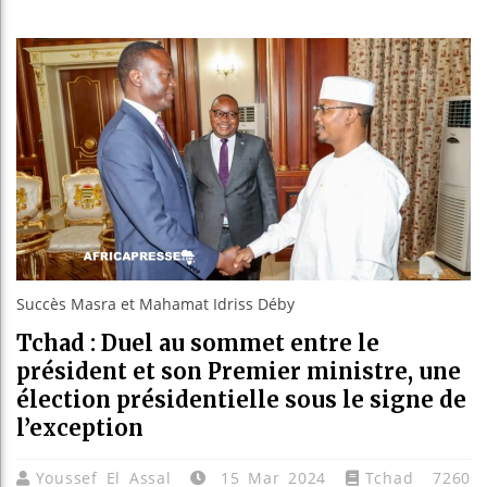
Guinée :
Réforme é
Bénin : 
Aliko Da
Succès Masra et Mahamat Idriss Déby
Tchad : Duel au sommet entre le
président et son Premier ministre, une
élection présidentielle sous le signe de
l’exception
Youssef El Assal
15 Mar 2024
Tchad
7260