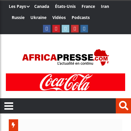
Les Pays
Canada
États-Unis
France
Iran
Russie
Ukraine
Vidéos
Podcasts
Les jeun