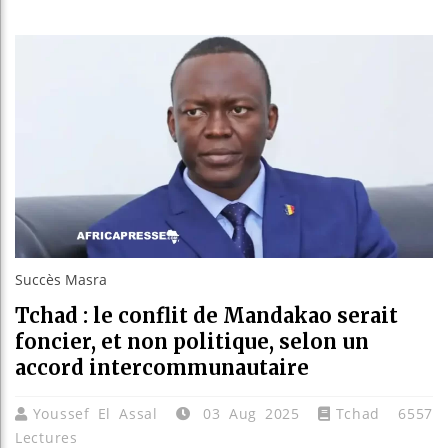
Bassir
Côte d
Tunisi
Ceuta 
Succès Masra
Tchad : le conflit de Mandakao serait
foncier, et non politique, selon un
accord intercommunautaire
Youssef El Assal
03 Aug 2025
Tchad
6557
Lectures