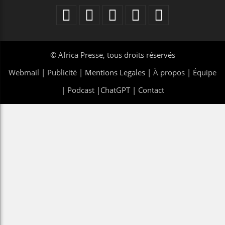
©
Africa Presse
, tous droits réservés
Webmail
|
Publicité
| Mentions Legales |
À propos
|
Équipe
|
Podcast
|
ChatGPT
|
Contact