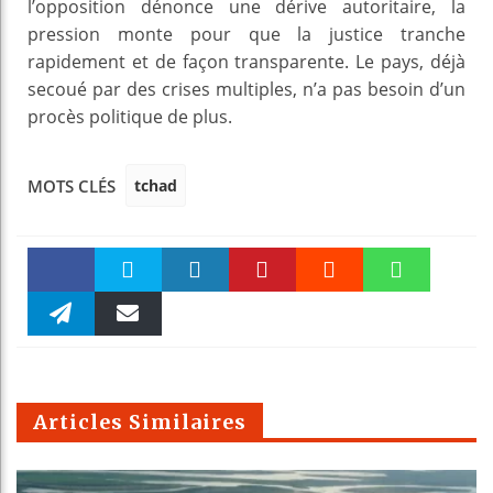
l’opposition dénonce une dérive autoritaire, la
pression monte pour que la justice tranche
rapidement et de façon transparente. Le pays, déjà
secoué par des crises multiples, n’a pas besoin d’un
procès politique de plus.
tchad
MOTS CLÉS
Faceboo
Twitter
linkedin
Pinteres
Reddit
WhatsAp
k
Telegra
Email
t
pt
m
Articles Similaires