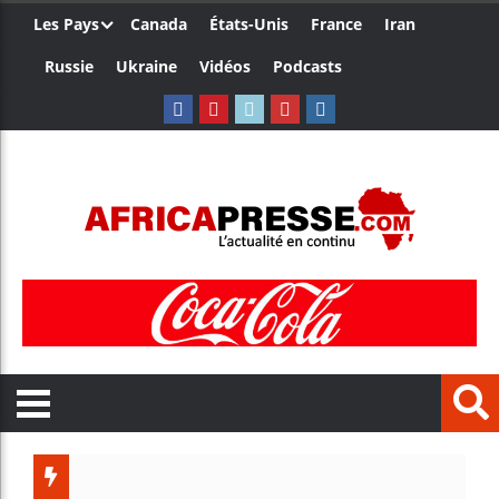
Les Pays
Canada
États-Unis
France
Iran
Russie
Ukraine
Vidéos
Podcasts
Le Cam