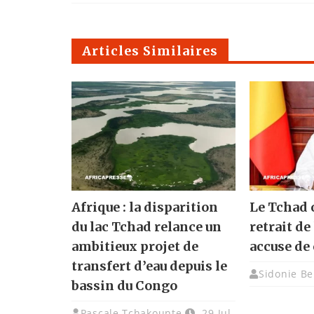
Articles Similaires
Afrique : la disparition
Le Tchad o
du lac Tchad relance un
retrait de 
ambitieux projet de
accuse de 
transfert d’eau depuis le
Sidonie Be
bassin du Congo
Pascale Tchakounte
29 Jul