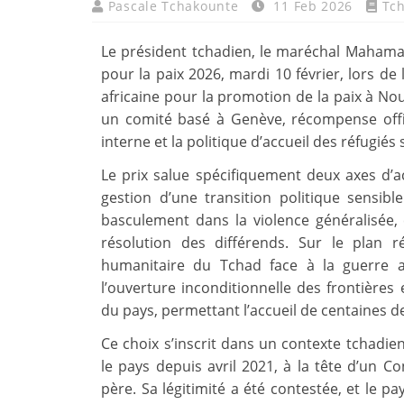
Pascale Tchakounte
11 Feb 2026
Tc
Le président tchadien, le maréchal Mahamat I
pour la paix 2026, mardi 10 février, lors d
africaine pour la promotion de la paix à Nou
un comité basé à Genève, récompense offic
interne et la politique d’accueil des réfug
Le prix salue spécifiquement deux axes d’ac
gestion d’une transition politique sensib
basculement dans la violence généralisé
résolution des différends. Sur le plan r
humanitaire du Tchad face à la guerre 
l’ouverture inconditionnelle des frontières 
du pays, permettant l’accueil de centaines de
Ce choix s’inscrit dans un contexte tchadie
le pays depuis avril 2021, à la tête d’un Co
père. Sa légitimité a été contestée, et le p