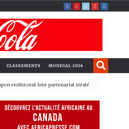
CLASSEMENTS
MONDIAL 2026
rcent leur partenariat stratégique avec un cap sur l’IA
erté Madrid des risques migratoires dès juillet
| 05 Aug 2