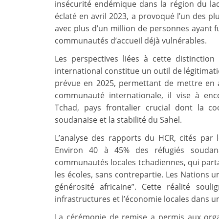
insécurité endémique dans la région du lac
éclaté en avril 2023, a provoqué l’un des p
avec plus d’un million de personnes ayant f
communautés d’accueil déjà vulnérables.
Les perspectives liées à cette distinctio
international constitue un outil de légitimat
prévue en 2025, permettant de mettre en a
communauté internationale, il vise à enc
Tchad, pays frontalier crucial dont la co
soudanaise et la stabilité du Sahel.
L’analyse des rapports du HCR, cités par l
Environ 40 à 45% des réfugiés soudana
communautés locales tchadiennes, qui parta
les écoles, sans contrepartie. Les Nations un
générosité africaine”. Cette réalité soul
infrastructures et l’économie locales dans un
La cérémonie de remise a permis aux orga