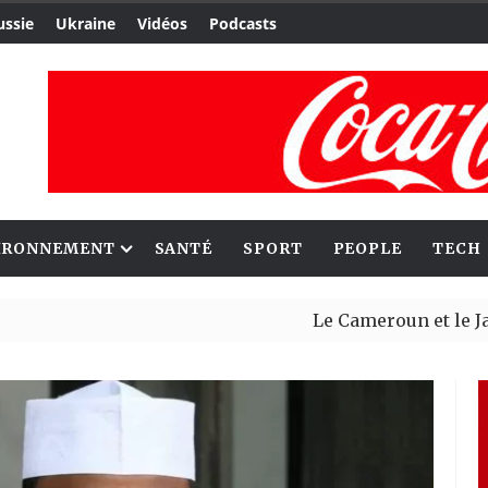
ussie
Ukraine
Vidéos
Podcasts
IRONNEMENT
SANTÉ
SPORT
PEOPLE
TECH
Le Cameroun et le Japon renfo
Ceuta : Rabat affirme avoir al