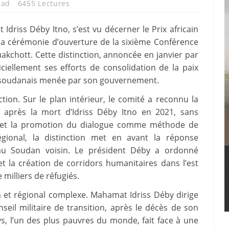
had
6455 Lectures
driss Déby Itno, s’est vu décerner le Prix africain
e la cérémonie d’ouverture de la sixième Conférence
akchott. Cette distinction, annoncée en janvier par
iellement ses efforts de consolidation de la paix
iés soudanais menée par son gouvernement.
tion. Sur le plan intérieur, le comité a reconnu la
le après la mort d’Idriss Déby Itno en 2021, sans
e, et la promotion du dialogue comme méthode de
égional, la distinction met en avant la réponse
au Soudan voisin. Le président Déby a ordonné
et la création de corridors humanitaires dans l’est
 milliers de réfugiés.
n et régional complexe. Mahamat Idriss Déby dirige
nseil militaire de transition, après le décès de son
ays, l’un des plus pauvres du monde, fait face à une