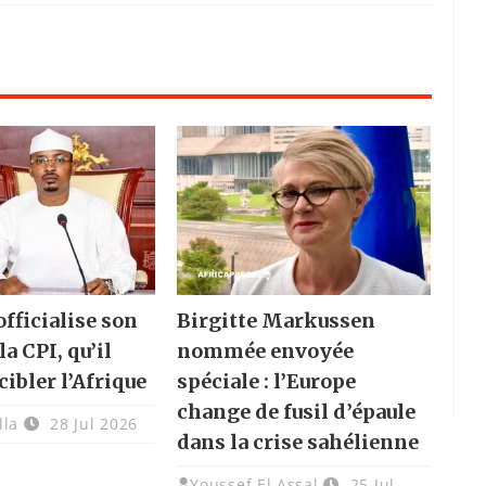
fficialise son
Birgitte Markussen
la CPI, qu’il
nommée envoyée
cibler l’Afrique
spéciale : l’Europe
change de fusil d’épaule
lla
28 Jul 2026
dans la crise sahélienne
Youssef El Assal
25 Jul