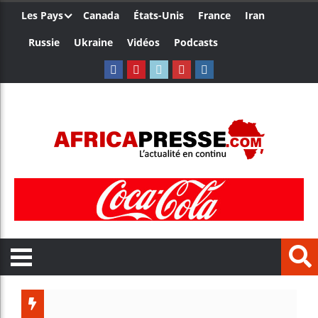
Les Pays
Canada
États-Unis
France
Iran
Russie
Ukraine
Vidéos
Podcasts
Côte d’