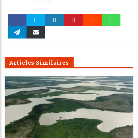
Faceboo
Twitter
linkedin
Pinteres
Reddit
WhatsAp
k
Telegra
Email
t
pt
m
Articles Similaires