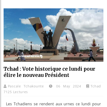
Réforme
Bénin :
Aliko D
Tchad : Vote historique ce lundi pour
élire le nouveau Président
Pascale Tchakounte
06 May 2024
Tchad
7125 Lectures
Les Tchadiens se rendent aux urnes ce lundi pour