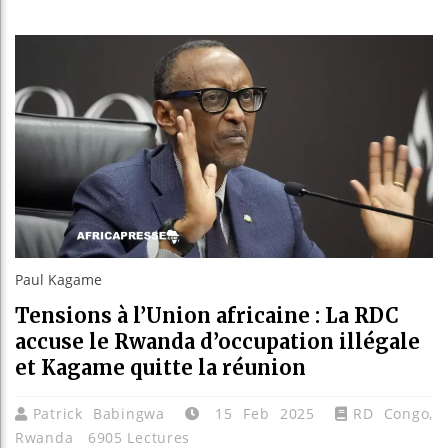
Bassiro
Côte d’I
Tunisie
Ceuta : 
Paul Kagame
Tensions à l’Union africaine : La RDC
accuse le Rwanda d’occupation illégale
et Kagame quitte la réunion
Patrick Babingwa
15 Feb 2025
RD Congo
,
Rwanda
6905 Lectures