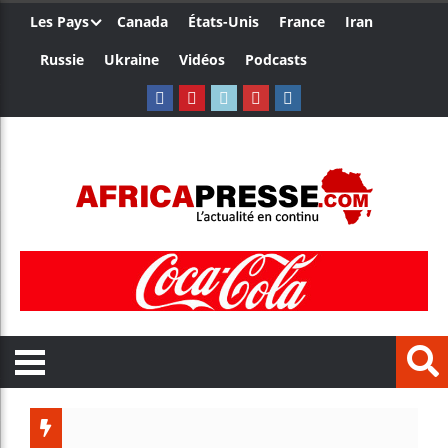
Les Pays
Canada
États-Unis
France
Iran
Russie
Ukraine
Vidéos
Podcasts
Le Came