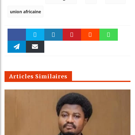
union africaine
Faceboo
Twitter
linkedin
Pinteres
Reddit
WhatsAp
k
Telegra
Email
t
pt
m
Articles Similaires