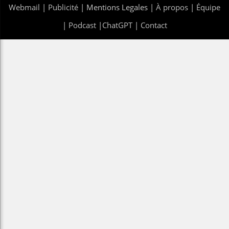
Webmail
|
Publicité
| Mentions Legales |
À propos
|
Équipe
|
Podcast
|
ChatGPT
|
Contact