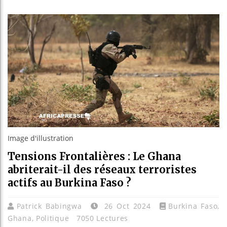
Le Camer
Bassirou
Côte d’I
Tunisie 
Image d'illustration
Tensions Frontalières : Le Ghana
abriterait-il des réseaux terroristes
actifs au Burkina Faso ?
Patrick Babingwa
26 Oct 2024
Burkina Faso
,
Ghana
,
Politique
7050 Lectures