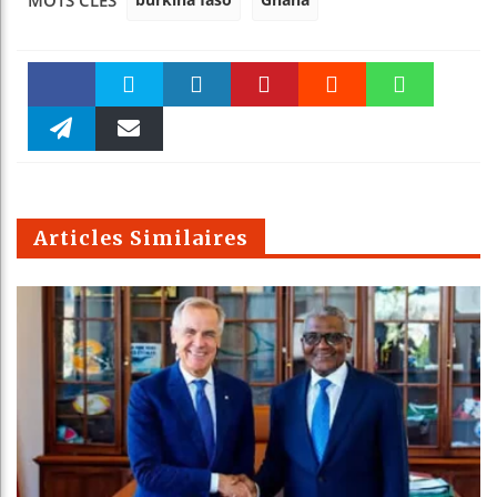
MOTS CLÉS
Faceboo
Twitter
linkedin
Pinteres
Reddit
WhatsAp
k
Telegra
Email
t
pt
m
Articles Similaires