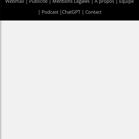
Webmail
|
Publicité
| Mentions Legales |
À propos
|
Équipe
|
Podcast
|
ChatGPT
|
Contact