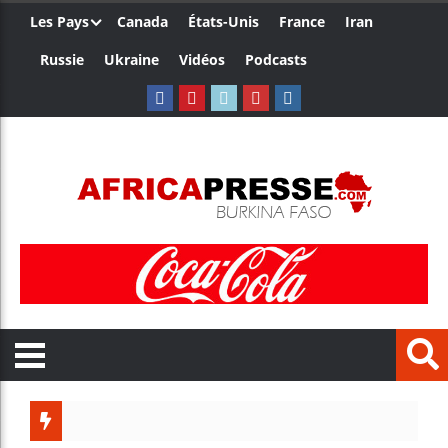
Les Pays
Canada
États-Unis
France
Iran
Russie
Ukraine
Vidéos
Podcasts
Aliko Da