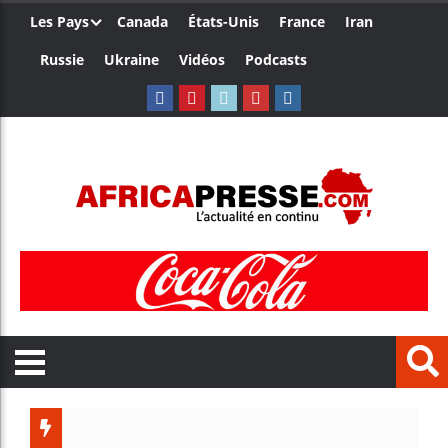
Les Pays
Canada
États-Unis
France
Iran
Russie
Ukraine
Vidéos
Podcasts
Les jeun