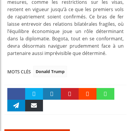
mesures, comme les restrictions sur les visas,
restent en vigueur jusqu’à ce que les premiers vols
de rapatriement soient confirmés. Ce bras de fer
laisse entrevoir des relations bilatérales fragiles, où
l’équilibre économique joue un rôle déterminant
dans la diplomatie. Bogota, tout en se conformant,
devra désormais naviguer prudemment face à un
partenaire aussi imprévisible que déterminé.
Donald Trump
MOTS CLÉS
Faceboo
Twitter
linkedin
Pinteres
Reddit
WhatsAp
k
Telegra
Email
t
pt
m