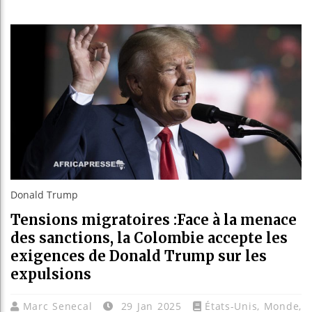
Guinée :
Réforme é
Bénin : 
Aliko Da
Donald Trump
Tensions migratoires :Face à la menace
des sanctions, la Colombie accepte les
exigences de Donald Trump sur les
expulsions
Marc Senecal
29 Jan 2025
États-Unis
,
Monde
,