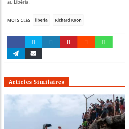
au Libéria.
liberia
Richard Koon
MOTS CLÉS
Faceboo
Twitter
linkedin
Pinteres
Reddit
WhatsAp
k
Telegra
Email
t
pt
m
Articles Similaires