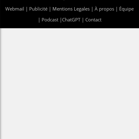
Webmail
|
Publicité
| Mentions Legales |
À propos
|
Équipe
|
Podcast
|
ChatGPT
|
Contact