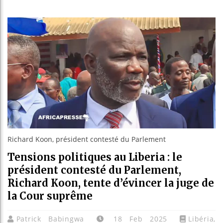
Réparat
Canada
Rebois
Richard Koon, président contesté du Parlement
Tensions politiques au Liberia : le
président contesté du Parlement,
Richard Koon, tente d’évincer la juge de
la Cour suprême
Patrick Babingwa
18 Feb 2025
Libéria
,