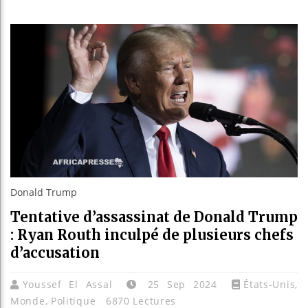
Les jeun
Guinée :
Réforme 
Bénin : 
Donald Trump
Tentative d’assassinat de Donald Trump
: Ryan Routh inculpé de plusieurs chefs
d’accusation
Youssef El Assal
25 Sep 2024
États-Unis
,
Monde
,
Politique
6870 Lectures