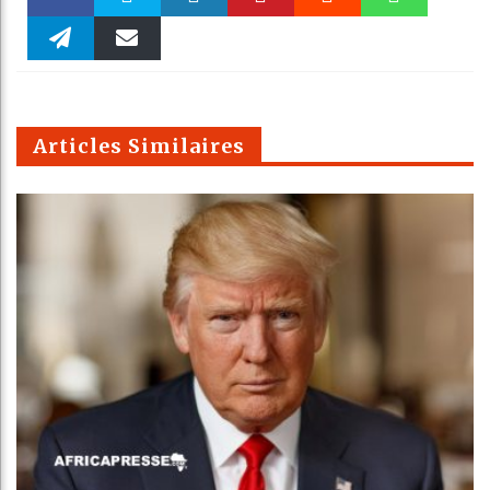
Faceboo
Twitter
linkedin
Pinteres
Reddit
WhatsAp
k
Telegra
Email
t
pt
m
Articles Similaires