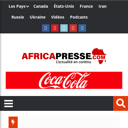
Les Pays
Canada
États-Unis
France
Iran
Russie
Ukraine
Vidéos
Podcasts
Trump n