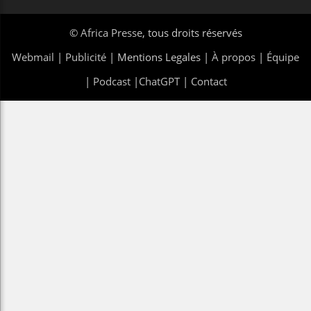
©
Africa Presse
, tous droits réservés
Webmail
|
Publicité
| Mentions Legales |
À propos
|
Équipe
|
Podcast
|
ChatGPT
|
Contact