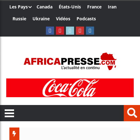
Les Pays
Canada
États-Unis
France
Iran
Russie
Ukraine
Vidéos
Podcasts
Le Camer