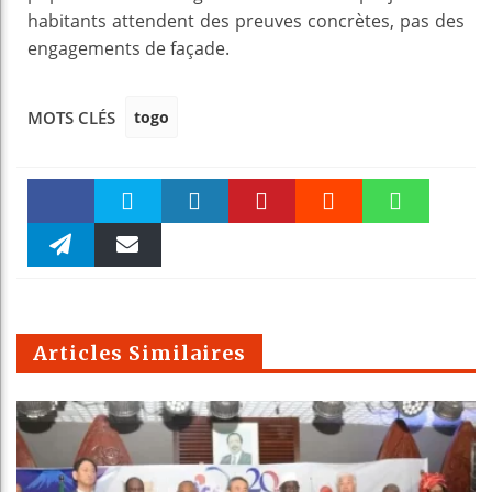
habitants attendent des preuves concrètes, pas des
engagements de façade.
togo
MOTS CLÉS
Faceboo
Twitter
linkedin
Pinteres
Reddit
WhatsAp
k
Telegra
Email
t
pt
m
Articles Similaires