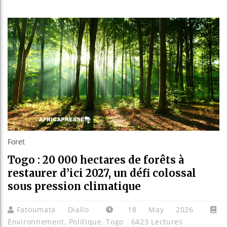
Bassirou
Côte d’I
Tunisie 
Ceuta : 
Foret
Togo : 20 000 hectares de forêts à
restaurer d’ici 2027, un défi colossal
sous pression climatique
Fatoumata Diallo
18 May 2026
Environnement
,
Politique
,
Togo
6423 Lectures