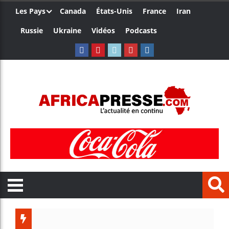
Les Pays
Canada
États-Unis
France
Iran
Russie
Ukraine
Vidéos
Podcasts
Ceuta : Ra