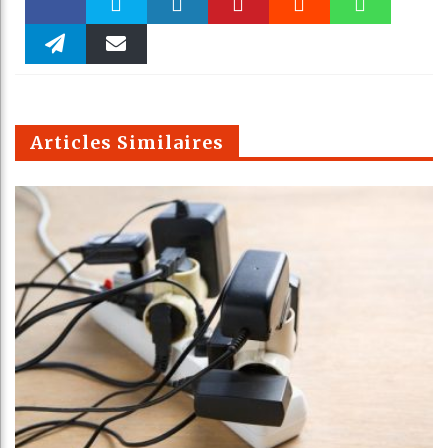
Faceboo
Twitter
linkedin
Pinteres
Reddit
WhatsAp
k
Telegra
Email
t
pt
m
Articles Similaires