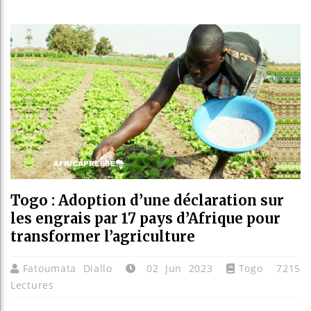
Réparation
Canada : T
Reboisemen
Togo : Adoption d’une déclaration sur
les engrais par 17 pays d’Afrique pour
transformer l’agriculture
Fatoumata Diallo
02 Jun 2023
Togo
7215
Lectures