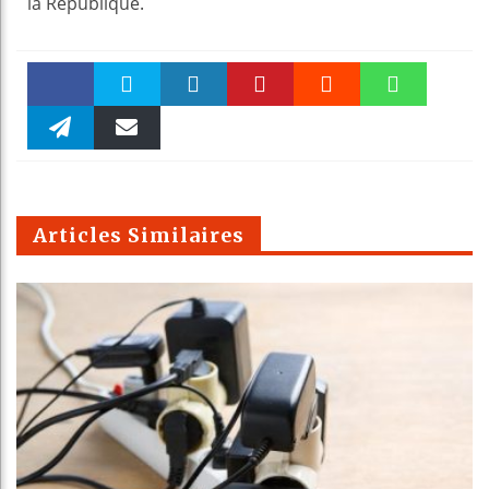
la République.
Faceboo
Twitter
linkedin
Pinteres
Reddit
WhatsAp
k
Telegra
Email
t
pt
m
Articles Similaires