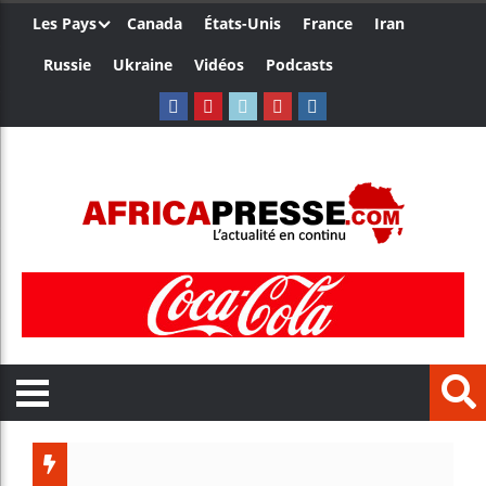
Les Pays
Canada
États-Unis
France
Iran
Russie
Ukraine
Vidéos
Podcasts
Les je