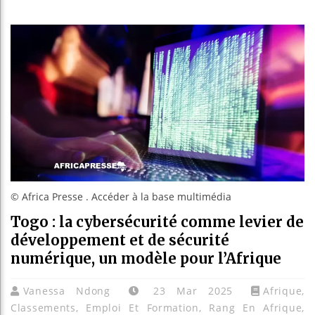
Les jeune
Guinée : 
Réforme él
Bénin : Pa
© Africa Presse . Accéder à la base multimédia
Togo : la cybersécurité comme levier de
développement et de sécurité
numérique, un modèle pour l’Afrique
Vanessa Ndong
23 Mar 2025
Afrique
,
Classements
,
Emploi Et Formation
,
Rang En Afrique
,