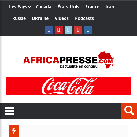
Les Pays
Canada
États-Unis
France
Iran
Russie
Ukraine
Vidéos
Podcasts
Trump nom