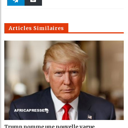
Twitter
linkedin
Pinteres
Reddit
WhatsAp
k
Telegra
Email
t
pt
m
Articles Similaires
Trump nomme une nouvelle vague