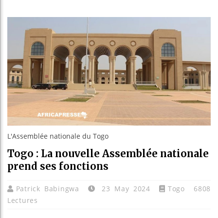
Bassirou
Côte d’I
Tunisie 
Ceuta : 
L'Assemblée nationale du Togo
Togo : La nouvelle Assemblée nationale
prend ses fonctions
Patrick Babingwa
23 May 2024
Togo
6808
Lectures