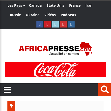
Les Pays
Canada
États-Unis
France
Iran
Russie
Ukraine
Vidéos
Podcasts
Le Camer