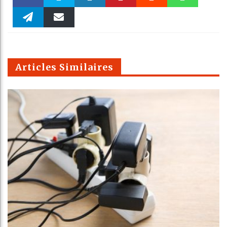
Faceboo
Twitter
linkedin
Pinteres
Reddit
WhatsAp
k
Telegra
Email
t
pt
m
Articles Similaires