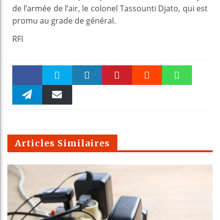
de l’armée de l’air, le colonel Tassounti Djato, qui est
promu au grade de général.
RFI
Faceboo
Twitter
linkedin
Pinteres
Reddit
WhatsAp
k
Telegra
Email
t
pt
m
Articles Similaires