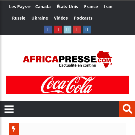
Les Pays
Canada
États-Unis
France
Iran
Russie
Ukraine
Vidéos
Podcasts
Trump n