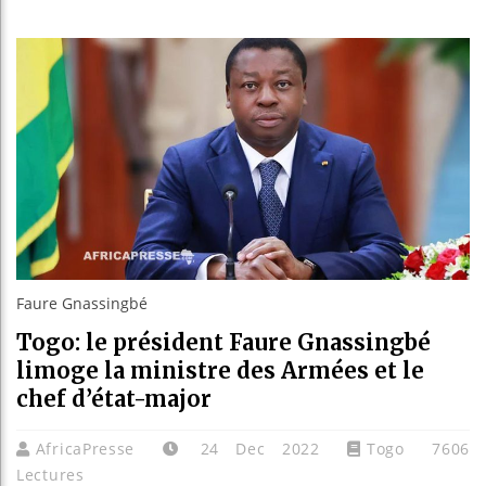
Les jeun
Guinée :
Réforme 
Bénin : 
Faure Gnassingbé
Togo: le président Faure Gnassingbé
limoge la ministre des Armées et le
chef d’état-major
AfricaPresse
24 Dec 2022
Togo
7606
Lectures