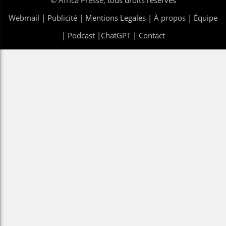
Webmail
|
Publicité
| Mentions Legales |
À propos
|
Équipe
|
Podcast
|
ChatGPT
|
Contact