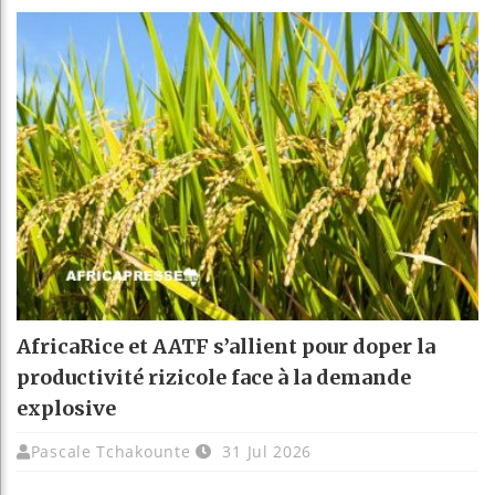
AfricaRice et AATF s’allient pour doper la
productivité rizicole face à la demande
explosive
Pascale Tchakounte
31 Jul 2026