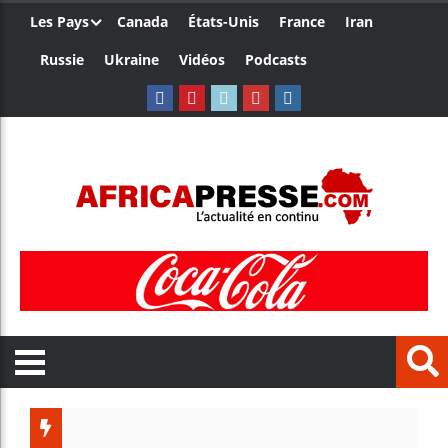
Les Pays
Canada
États-Unis
France
Iran
Russie
Ukraine
Vidéos
Podcasts
Ceuta : Raba