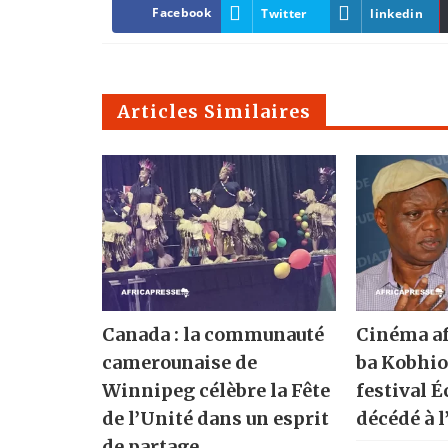
Facebook
Twitter
linkedin
Articles Similaires
Canada : la communauté
Cinéma af
camerounaise de
ba Kobhio
Winnipeg célèbre la Fête
festival É
de l’Unité dans un esprit
décédé à l
de partage