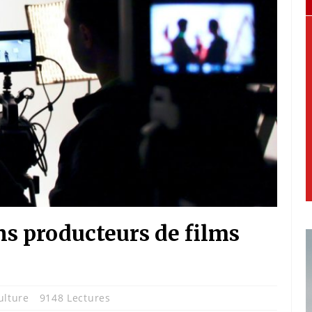
ns producteurs de films
ulture
9148 Lectures