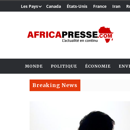
Les Pays
Canada
États-Unis
France
Iran
R
MONDE
POLITIQUE
ÉCONOMIE
ENV
Breaking News