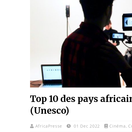
Top 10 des pays africai
(Unesco)
AfricaPresse
01 Dec 2022
Cinéma
,
C