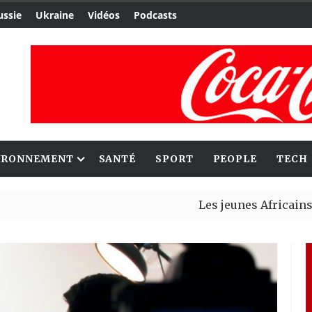
ussie
Ukraine
Vidéos
Podcasts
IRONNEMENT
SANTÉ
SPORT
PEOPLE
TECH
Les jeunes Africains retrouv
Aliko Dangote et Mark Carney