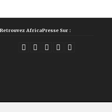
Retrouvez AfricaPresse Sur :
ales |
À propos
|
Équipe
|
Podcast
|
ChatGPT
|
Contact