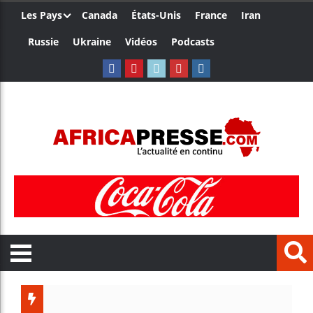
Les Pays
Canada
États-Unis
France
Iran
Russie
Ukraine
Vidéos
Podcasts
Côte d’Ivo