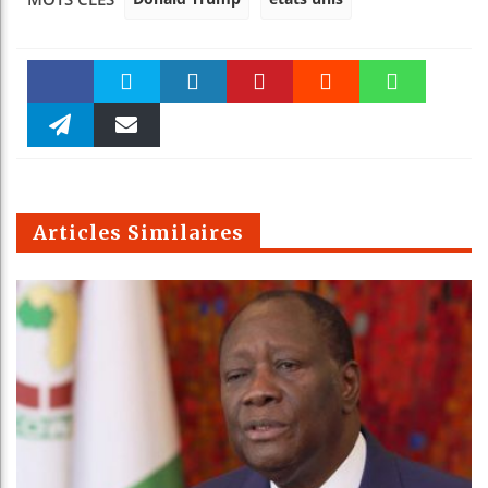
Faceboo
Twitter
linkedin
Pinteres
Reddit
WhatsAp
k
Telegra
Email
t
pt
m
Articles Similaires