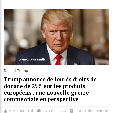
Réforme él
Bénin : Pa
Aliko Dang
Donald Trump
Trump annonce de lourds droits de
douane de 25% sur les produits
européens : une nouvelle guerre
commerciale en perspective
Marc Senecal
27 Feb 2025
États-Unis
,
Monde
,