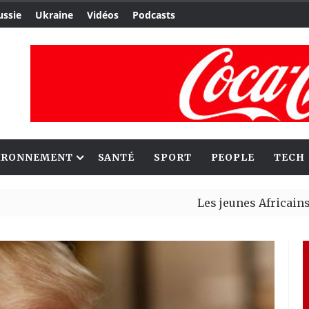
ussie
Ukraine
Vidéos
Podcasts
IRONNEMENT
SANTÉ
SPORT
PEOPLE
TECH
Les jeunes Africains retrouve
Aliko Dangote et Mark Carney