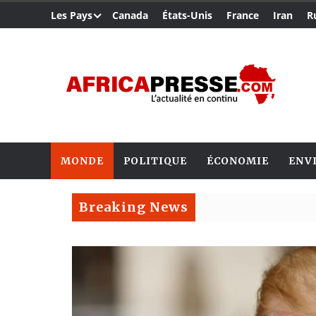
Les Pays
Canada
États-Unis
France
Iran
R
MONDE
POLITIQUE
ÉCONOMIE
ENV
Breaking News