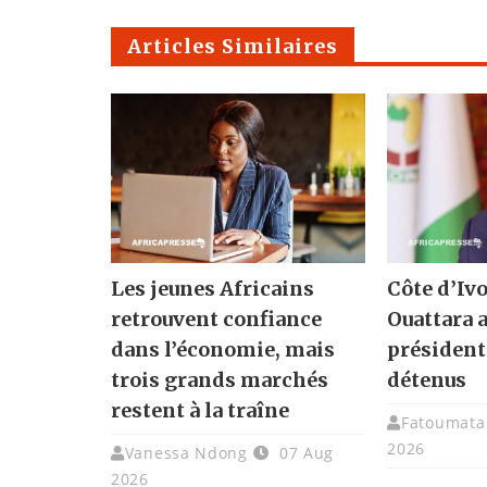
Articles Similaires
Les jeunes Africains
Côte d’Ivo
retrouvent confiance
Ouattara 
dans l’économie, mais
présidenti
trois grands marchés
détenus
restent à la traîne
Fatoumata 
2026
Vanessa Ndong
07 Aug
2026