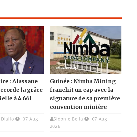
ire : Alassane
Guinée : Nimba Mining
accorde la grâce
franchit un cap avec la
elle à 4 661
signature de sa première
convention minière
Diallo
07 Aug
Sidonie Bella
07 Aug
2026