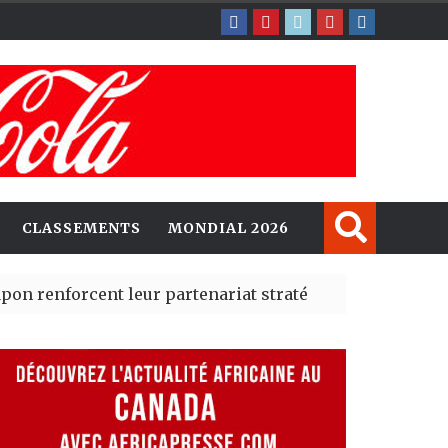
CLASSEMENTS
MONDIAL 2026
cent leur partenariat stratégique avec un cap sur l’IA
erté Madrid des risques migratoires dès juillet
| 05 Aug 20