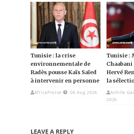
Tunisie : la crise
Tunisie :
environnementale de
Chaabani 
Radès pousse Kaïs Saïed
Hervé Rena
à intervenir en personne
la sélecti
AfricaPresse
06 Aug 2026
Achille G
2026
LEAVE A REPLY