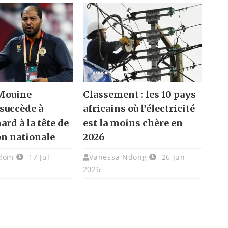
 Mouine
Classement : les 10 pays
succède à
africains où l’électricité
rd à la tête de
est la moins chère en
on nationale
2026
adom
17 Jul
Vanessa Ndong
26 Jun
2026