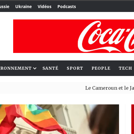
ussie
Ukraine
Vidéos
Podcasts
IRONNEMENT
SANTÉ
SPORT
PEOPLE
TECH
Le Cameroun et le Japon renfor
Ceuta : Rabat affirme avoir al