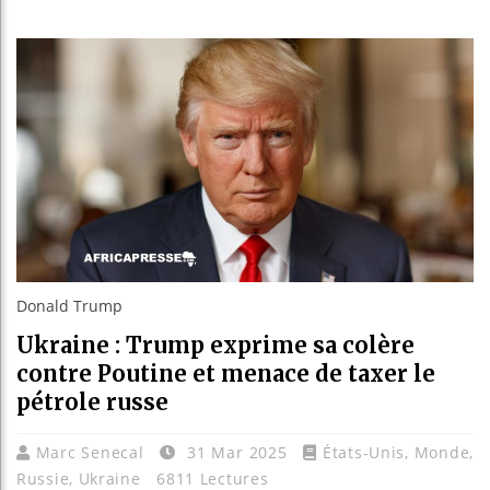
Bassirou 
Côte d’Ivo
Tunisie :
Ceuta : Ra
Donald Trump
Ukraine : Trump exprime sa colère
contre Poutine et menace de taxer le
pétrole russe
Marc Senecal
31 Mar 2025
États-Unis
,
Monde
,
Russie
,
Ukraine
6811 Lectures