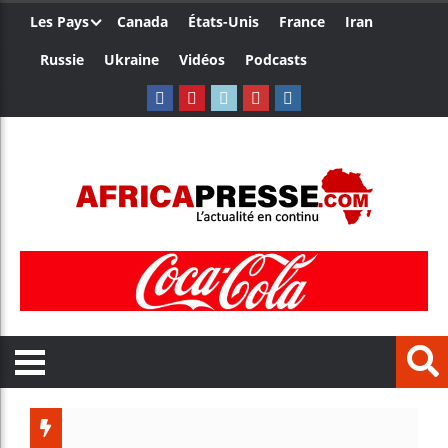
Les Pays
Canada
États-Unis
France
Iran
Russie
Ukraine
Vidéos
Podcasts
Le Camerou