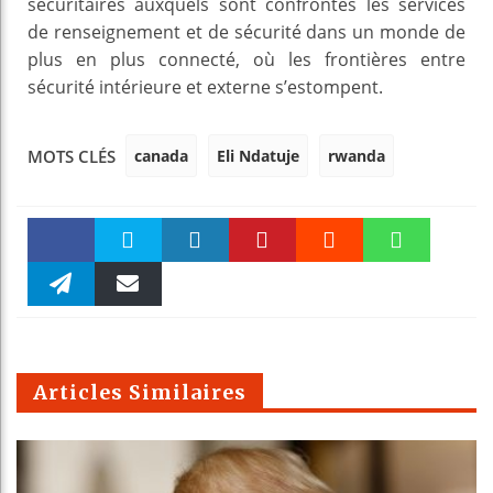
sécuritaires auxquels sont confrontés les services
de renseignement et de sécurité dans un monde de
plus en plus connecté, où les frontières entre
sécurité intérieure et externe s’estompent.
canada
Eli Ndatuje
rwanda
MOTS CLÉS
Faceboo
Twitter
linkedin
Pinteres
Reddit
WhatsAp
k
Telegra
Email
t
pt
m
Articles Similaires