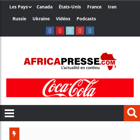
Les Pays
Canada
États-Unis
France
Iran
Russie
Ukraine
Vidéos
Podcasts
Trump n