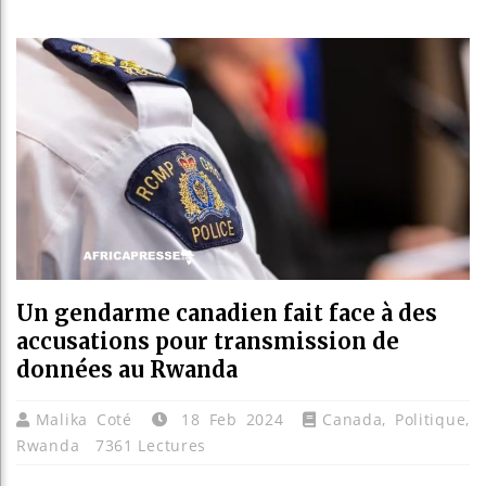
Les jeun
Guinée :
Réforme 
Bénin : 
Un gendarme canadien fait face à des
accusations pour transmission de
données au Rwanda
Malika Coté
18 Feb 2024
Canada
,
Politique
,
Rwanda
7361 Lectures