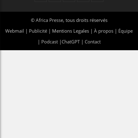
©
Africa Presse
, tous droits réservés
Webmail
|
Publicité
| Mentions Legales |
À propos
|
Équipe
|
Podcast
|
ChatGPT
|
Contact