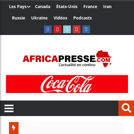
Les Pays
Canada
États-Unis
France
Iran
Russie
Ukraine
Vidéos
Podcasts
Les jeunes