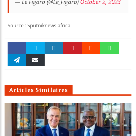
— Le Figaro (@Le_Figaro)
October 2, 2023
Source : Sputniknews.africa
Faceboo
Twitter
linkedin
Pinteres
Reddit
WhatsAp
k
Telegra
Email
t
pt
m
Articles Similaires