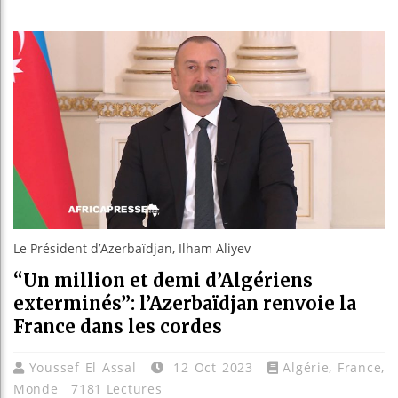
Guinée : 
Réforme él
Bénin : Pa
Aliko Dang
Le Président d’Azerbaïdjan, Ilham Aliyev
“Un million et demi d’Algériens
exterminés”: l’Azerbaïdjan renvoie la
France dans les cordes
Youssef El Assal
12 Oct 2023
Algérie
,
France
,
Monde
7181 Lectures