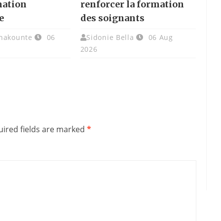
mation
renforcer la formation
e
des soignants
chakounte
06
Sidonie Bella
06 Aug
2026
ired fields are marked
*