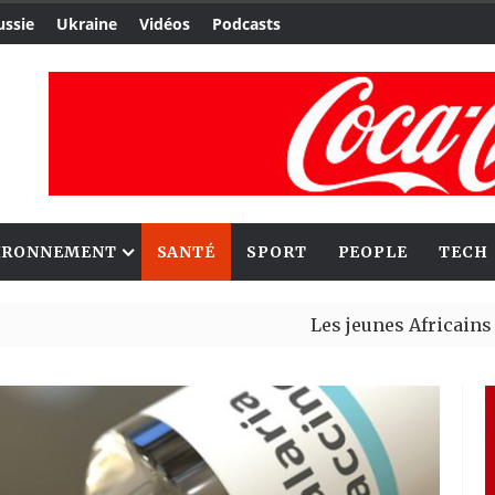
ussie
Ukraine
Vidéos
Podcasts
IRONNEMENT
SANTÉ
SPORT
PEOPLE
TECH
Les jeunes Africains retrouve
Aliko Dangote et Mark Carney 