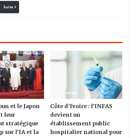
Suite
Pinterest
Reddit
Email
un et le Japon
Côte d’Ivoire : l’INFAS
t leur
devient un
at stratégique
établissement public
p sur l’IA et la
hospitalier national pour