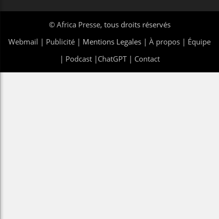
©
Africa Presse
, tous droits réservés
Webmail
|
Publicité
| Mentions Legales |
À propos
|
Équipe
|
Podcast
|
ChatGPT
|
Contact