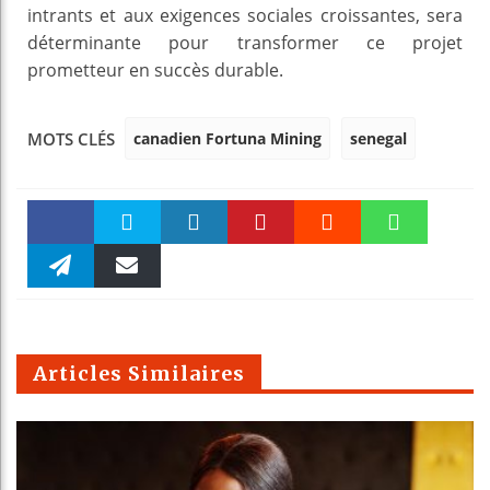
intrants et aux exigences sociales croissantes, sera
déterminante pour transformer ce projet
prometteur en succès durable.
canadien Fortuna Mining
senegal
MOTS CLÉS
Faceboo
Twitter
linkedin
Pinteres
Reddit
WhatsAp
k
Telegra
Email
t
pt
m
Articles Similaires