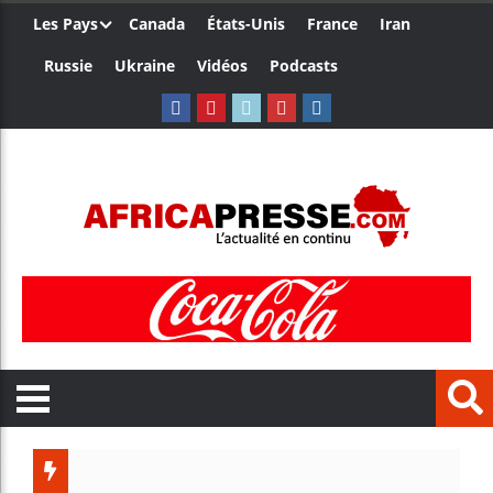
Les Pays
Canada
États-Unis
France
Iran
Russie
Ukraine
Vidéos
Podcasts
Les jeun