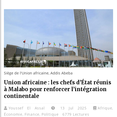
Bassirou
Côte d’I
Tunisie 
Ceuta : R
Siège de l'Union africaine, Addis Abeba
Union africaine : les chefs d’État réunis
à Malabo pour renforcer l’intégration
continentale
Youssef El Assal
13 Jul 2025
Afrique
,
Économie
,
Finance
,
Politique
6779 Lectures