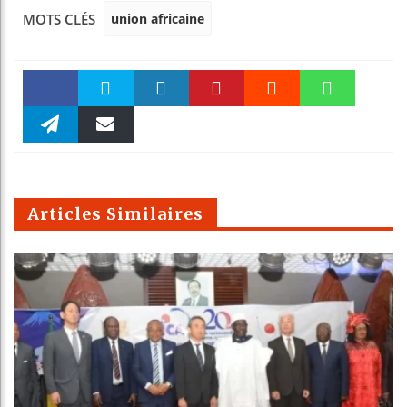
union africaine
MOTS CLÉS
Faceboo
Twitter
linkedin
Pinteres
Reddit
WhatsAp
k
Telegra
Email
t
pt
m
Articles Similaires