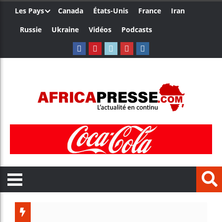
Les Pays
Canada
États-Unis
France
Iran
Russie
Ukraine
Vidéos
Podcasts
Le Camer