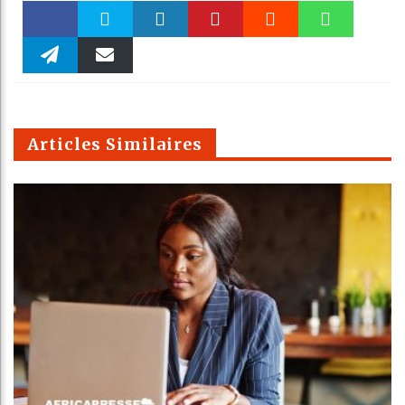
Faceboo
Twitter
linkedin
Pinteres
Reddit
WhatsAp
k
Telegra
Email
t
pt
m
Articles Similaires