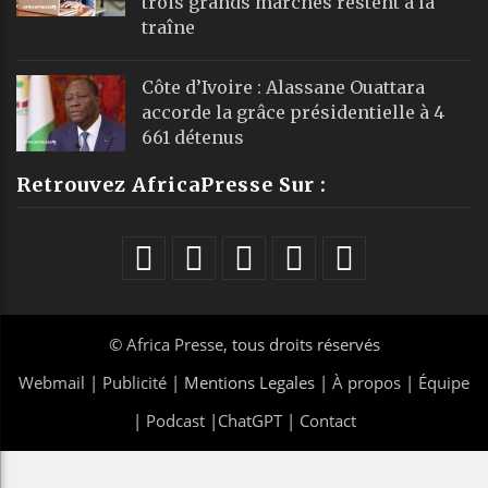
trois grands marchés restent à la
traîne
Côte d’Ivoire : Alassane Ouattara
accorde la grâce présidentielle à 4
661 détenus
Retrouvez AfricaPresse Sur :
©
Africa Presse
, tous droits réservés
Webmail
|
Publicité
| Mentions Legales |
À propos
|
Équipe
|
Podcast
|
ChatGPT
|
Contact