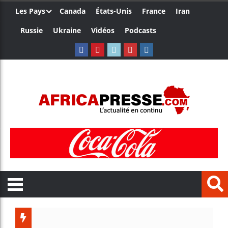
Les Pays
Canada
États-Unis
France
Iran
Russie
Ukraine
Vidéos
Podcasts
Les jeune