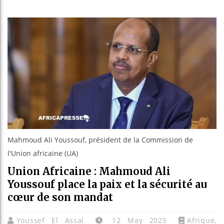
Guinée : 
Réforme él
Bénin : Pa
Aliko Dan
Mahmoud Ali Youssouf, président de la Commission de
l'Union africaine (UA)
Union Africaine : Mahmoud Ali
Youssouf place la paix et la sécurité au
cœur de son mandat
Youssef El Assal
12 May 2025
Afrique
,