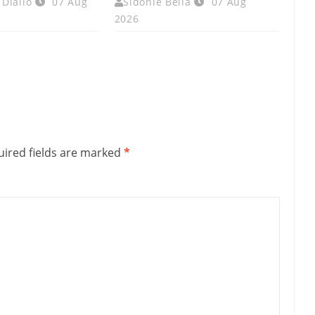
Diallo
07 Aug
Sidonie Bella
07 Aug
2026
ired fields are marked
*