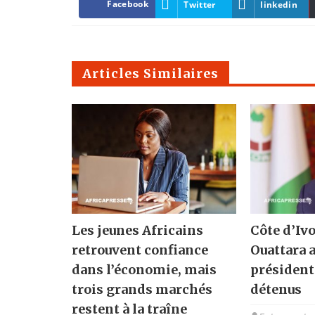
Facebook
Twitter
linkedin
Articles Similaires
Les jeunes Africains
Côte d’Ivo
retrouvent confiance
Ouattara 
dans l’économie, mais
présidenti
trois grands marchés
détenus
restent à la traîne