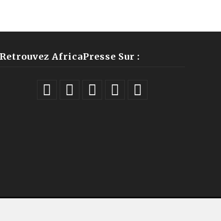
Retrouvez AfricaPresse Sur :
ales |
À propos
|
Équipe
|
Podcast
|
ChatGPT
|
Contact