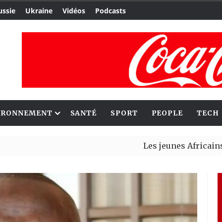
ussie
Ukraine
Vidéos
Podcasts
IRONNEMENT
SANTÉ
SPORT
PEOPLE
TECH
Les jeunes Africains retrouv
Aliko Dangote et Mark Carne