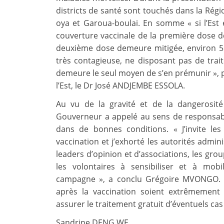
districts de santé sont touchés dans la Régi
oya et Garoua-boulai. En somme « si l’Es
couverture vaccinale de la première dose de
deuxième dose demeure mitigée, environ 51
très contagieuse, ne disposant pas de trai
demeure le seul moyen de s’en prémunir », p
l’Est, le Dr José ANDJEMBE ESSOLA.
Au vu de la gravité et de la dangerosité
Gouverneur a appelé au sens de responsabi
dans de bonnes conditions. « J’invite le
vaccination et j’exhorté les autorités adminis
leaders d’opinion et d’associations, les gro
les volontaires à sensibiliser et à mobi
campagne », a conclu Grégoire MVONGO. Bi
après la vaccination soient extrêmement r
assurer le traitement gratuit d’éventuels ca
Sandrine DENG WE