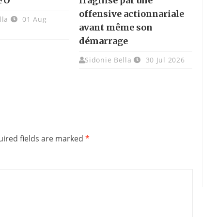
FO
fragilisé par une
offensive actionnariale
lla
01 Aug
avant même son
démarrage
Sidonie Bella
30 Jul 2026
ired fields are marked
*