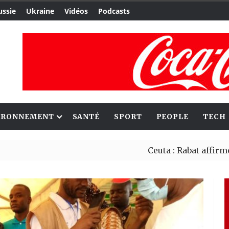
ussie
Ukraine
Vidéos
Podcasts
IRONNEMENT
SANTÉ
SPORT
PEOPLE
TECH
Ceuta : Rabat affirme avoir al
Reboisement : l’Éthiopie étab