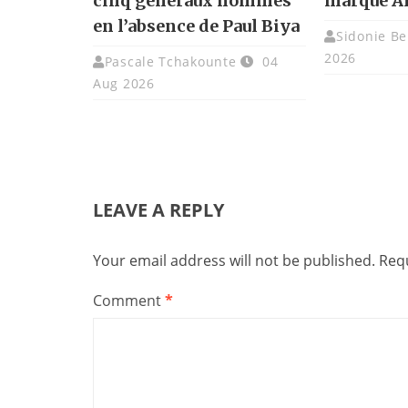
cinq généraux nommés
marque A
en l’absence de Paul Biya
Sidonie Be
2026
Pascale Tchakounte
04
Aug 2026
LEAVE A REPLY
Your email address will not be published.
Requ
Comment
*