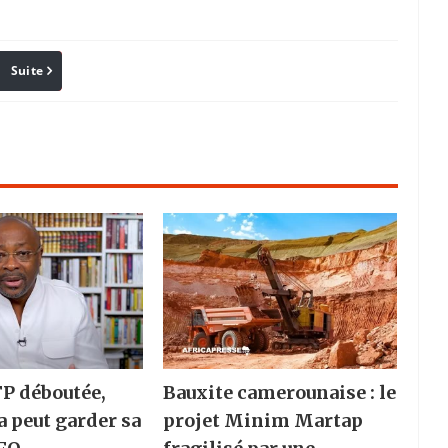
Suite
Pinterest
Reddit
Email
FP déboutée,
Bauxite camerounaise : le
a peut garder sa
projet Minim Martap