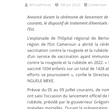
AfricaPresse
08 Jul 2023
Cameroun
Annoncé durant la cérémonie de lancement de l
courants, le dispositif de traitement d’éventuels
l’Est.
L’esplanade de l’hôpital régional de Ber
région de l’Est Cameroun a abrité la cé
vaccination contre la rougeole et la rubéole 
d’un service de vaccination ayant immunis
contre la rougeole et la rubéole en 2022. « S
vacciné 1034 enfants sur un total de 1428 at
efforts se poursuivent », confie le Directe
NGUELE MEKE.
Prévue du 05 au 09 juillet courants, de no
ont saisi l’occasion du lancement officiel de
rubéole, présidé par le gouverneur Grégoi
maladies mortelles. Durant la présentation 