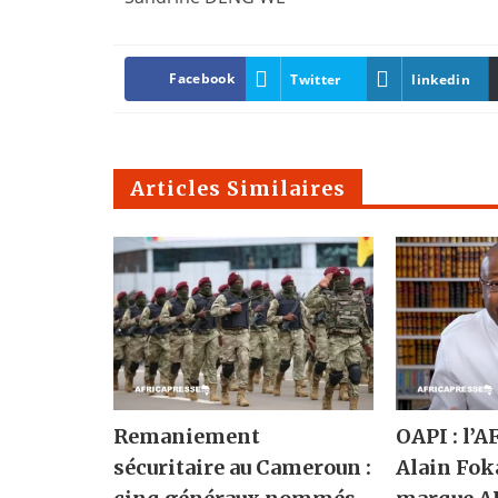
Facebook
Twitter
linkedin
Articles Similaires
Remaniement
OAPI : l’A
sécuritaire au Cameroun :
Alain Fok