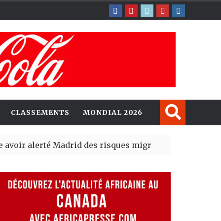
CLASSEMENTS
MONDIAL 2026
erté Madrid des risques migratoires dès juillet
| 05 Aug 2
lit un nouveau record en plantant 800,5 millions d’arbr