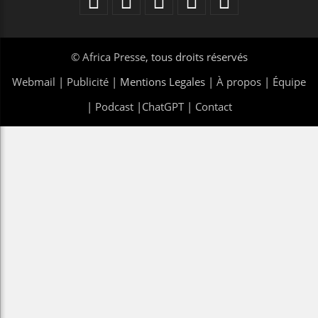
©
Africa Presse
, tous droits réservés
Webmail
|
Publicité
| Mentions Legales |
À propos
|
Équipe
|
Podcast
|
ChatGPT
|
Contact