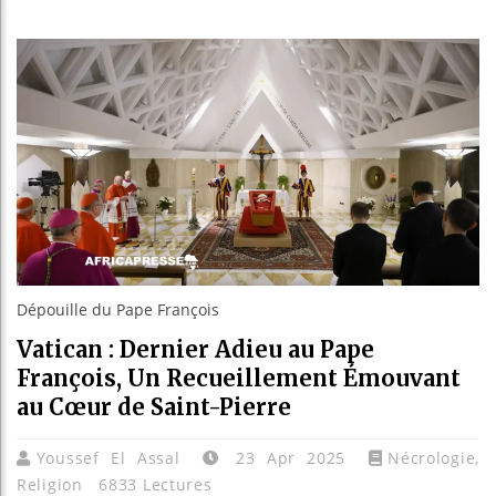
Guinée 
Réforme 
Bénin : 
Aliko D
Dépouille du Pape François
Vatican : Dernier Adieu au Pape
François, Un Recueillement Émouvant
au Cœur de Saint-Pierre
Youssef El Assal
23 Apr 2025
Nécrologie
,
Religion
6833 Lectures