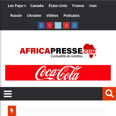
Les Pays
Canada
États-Unis
France
Iran
Russie
Ukraine
Vidéos
Podcasts
Les jeu