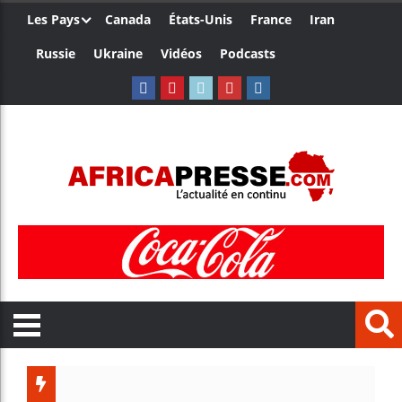
Les Pays
Canada
États-Unis
France
Iran
Russie
Ukraine
Vidéos
Podcasts
Trump 