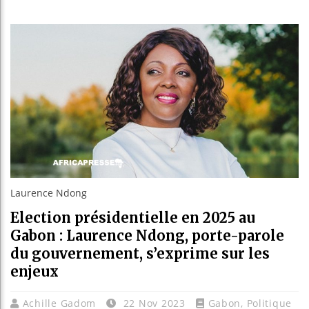
Les je
Guinée
Réforme
Bénin 
Laurence Ndong
Election présidentielle en 2025 au
Gabon : Laurence Ndong, porte-parole
du gouvernement, s’exprime sur les
enjeux
Achille Gadom
22 Nov 2023
Gabon
,
Politique