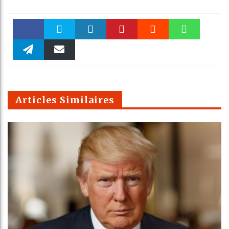
Faceboo
Twitter
linkedin
Pinteres
Reddit
WhatsAp
k
Telegra
Email
t
pt
m
Articles Similaires