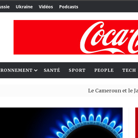
ussie
Ukraine
Vidéos
Podcasts
IRONNEMENT
SANTÉ
SPORT
PEOPLE
TECH
Le Cameroun et le Japon renf
Ceuta : Rabat affirme avoir a