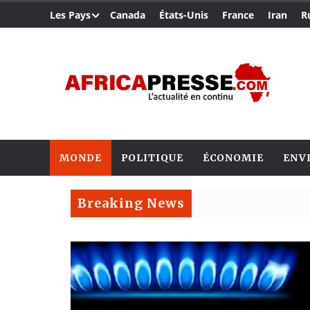
Les Pays
Canada
États-Unis
France
Iran
R
MONDE
POLITIQUE
ÉCONOMIE
ENV
Breaking News