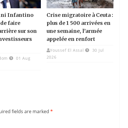
nni Infantino
Crise migratoire à Ceuta :
de faire
plus de 1 500 arrivées en
rrière sur son
une semaine, l’armée
investisseurs
appelée en renfort
Youssef El Assal
30 Jul
2026
adom
01 Aug
ired fields are marked
*