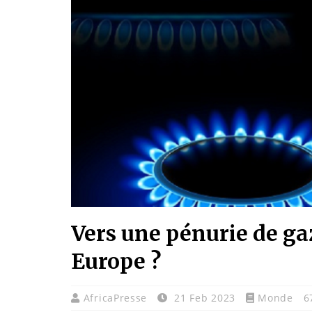
Vers une pénurie de gaz
Europe ?
AfricaPresse
21 Feb 2023
Monde
6