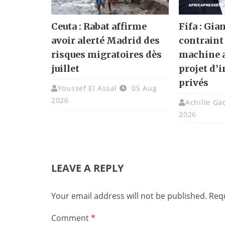
Ceuta : Rabat affirme
Fifa : Gia
avoir alerté Madrid des
contraint 
risques migratoires dès
machine a
juillet
projet d’
privés
Youssef El Assal
05 Aug
2026
Achille G
2026
LEAVE A REPLY
Your email address will not be published.
Requ
Comment
*