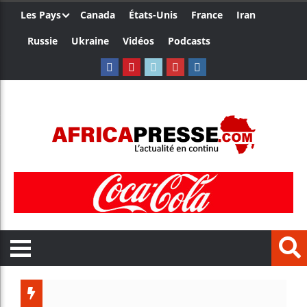
Les Pays
Canada
États-Unis
France
Iran
Russie
Ukraine
Vidéos
Podcasts
Le Camer