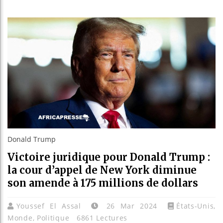
Bassirou
Côte d’I
Tunisie 
Ceuta : 
Donald Trump
Victoire juridique pour Donald Trump :
la cour d’appel de New York diminue
son amende à 175 millions de dollars
Youssef El Assal
26 Mar 2024
États-Unis
,
Monde
,
Politique
6861 Lectures