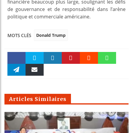
financière beaucoup plus large, soulignant les défis
de gouvernance et de responsabilité dans l’arène
politique et commerciale américaine.
Donald Trump
MOTS CLÉS
Faceboo
Twitter
linkedin
Pinteres
Reddit
WhatsAp
k
Telegra
Email
t
pt
m
Articles Similaires