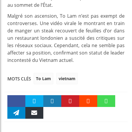
au sommet de l’État.
Malgré son ascension, To Lam n’est pas exempt de
controverses. Une vidéo virale le montrant en train
de manger un steak recouvert de feuilles d’or dans
un restaurant londonien a suscité des critiques sur
les réseaux sociaux. Cependant, cela ne semble pas
affecter sa position, confirmant son statut de leader
incontesté du Vietnam actuel.
To Lam
vietnam
MOTS CLÉS
Faceboo
Twitter
linkedin
Pinteres
Reddit
WhatsAp
k
Telegra
Email
t
pt