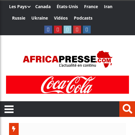
Les Pays
Canada
États-Unis
France
Iran
Russie
Ukraine
Vidéos
Podcasts
Les jeun