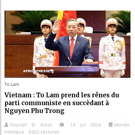
Guinée :
Réforme 
Bénin : 
Aliko Da
To Lam
Vietnam : To Lam prend les rênes du
parti communiste en succèdant à
Nguyen Phu Trong
Youssef El Assal
19 Jul 2024
Monde
,
Politique
6952 Lectures