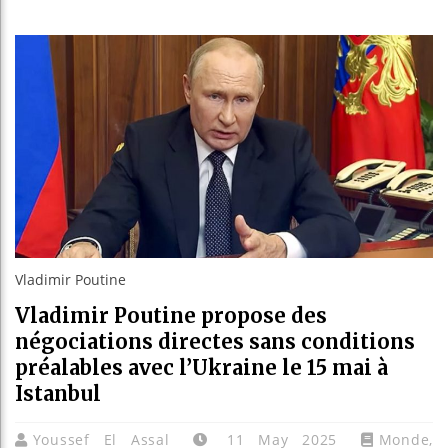
Guinée
Réforme
Bénin 
Aliko 
Vladimir Poutine
Vladimir Poutine propose des
négociations directes sans conditions
préalables avec l’Ukraine le 15 mai à
Istanbul
Youssef El Assal
11 May 2025
Monde
,