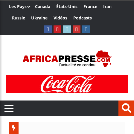
Les Pays
Canada
États-Unis
France
Iran
Russie
Ukraine
Vidéos
Podcasts
Les je