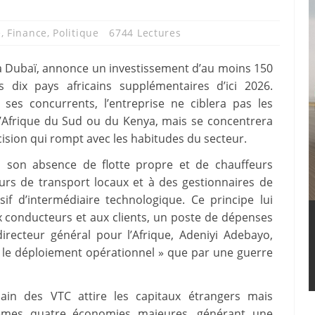
e
,
Finance
,
Politique
6744 Lectures
à Dubaï, annonce un investissement d’au moins 150
s dix pays africains supplémentaires d’ici 2026.
 ses concurrents, l’entreprise ne ciblera pas les
d’Afrique du Sud ou du Kenya, mais se concentrera
ision qui rompt avec les habitudes du secteur.
s son absence de flotte propre et de chauffeurs
eurs de transport locaux et à des gestionnaires de
usif d’intermédiaire technologique. Ce principe lui
x conducteurs et aux clients, un poste de dépenses
recteur général pour l’Afrique, Adeniyi Adebayo,
r le déploiement opérationnel » que par une guerre
cain des VTC attire les capitaux étrangers mais
mêmes quatre économies majeures, générant une