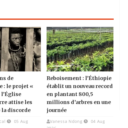
ns de
Reboisement : l’Éthiopie
e : le projet «
établit un nouveau record
 l’Église
en plantant 800,5
re attise les
millions d’arbres en une
 la discorde
journée
cal
05 Aug
Vanessa Ndong
04 Aug