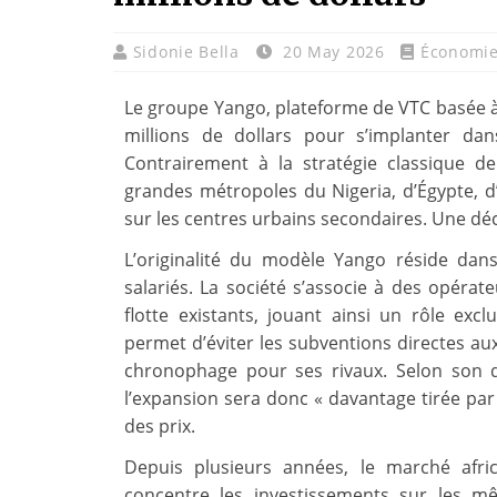
Sidonie Bella
20 May 2026
Économi
Le groupe Yango, plateforme de VTC basée 
millions de dollars pour s’implanter dan
Contrairement à la stratégie classique de
grandes métropoles du Nigeria, d’Égypte, 
sur les centres urbains secondaires. Une déc
L’originalité du modèle Yango réside dan
salariés. La société s’associe à des opérat
flotte existants, jouant ainsi un rôle excl
permet d’éviter les subventions directes au
chronophage pour ses rivaux. Selon son di
l’expansion sera donc « davantage tirée pa
des prix.
Depuis plusieurs années, le marché afri
concentre les investissements sur les 