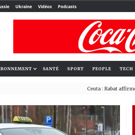
ussie
Ukraine
Vidéos
Podcasts
IRONNEMENT
SANTÉ
SPORT
PEOPLE
TECH
Ceuta : Rabat affirme avoir al
Reboisement : l’Éthiopie étab