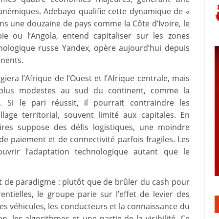
anémiques. Adebayo qualifie cette dynamique de «
ans une douzaine de pays comme la Côte d’Ivoire, le
e ou l’Angola, entend capitaliser sur les zones
hnologique russe Yandex, opère aujourd’hui depuis
inents.
era l’Afrique de l’Ouest et l’Afrique centrale, mais
plus modestes au sud du continent, comme la
Si le pari réussit, il pourrait contraindre les
lage territorial, souvent limité aux capitales. En
ires suppose des défis logistiques, une moindre
e paiement et de connectivité parfois fragiles. Les
uvrir l’adaptation technologique autant que le
 de paradigme : plutôt que de brûler du cash pour
tielles, le groupe parie sur l’effet de levier des
es véhicules, les conducteurs et la connaissance du
on, les algorithmes et une partie de la visibilité. Ce