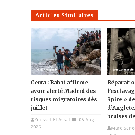
Articles Similaires
Ceuta : Rabat affirme
Réparatio
avoir alerté Madrid des
l’esclavag
risques migratoires dès
Spire » de
juillet
d’Angleter
braises de
Youssef El Assal
05 Aug
2026
Marc Sene