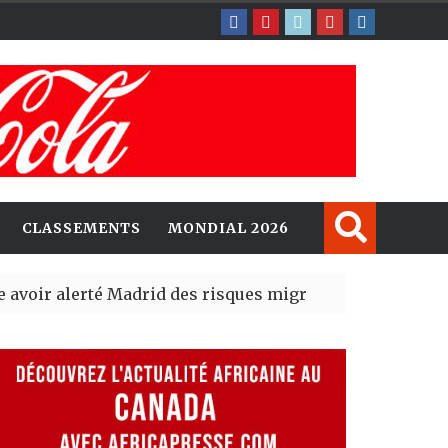
CLASSEMENTS
MONDIAL 2026
erté Madrid des risques migratoires dès juillet
| 05 Aug 2
lit un nouveau record en plantant 800,5 millions d’arbr