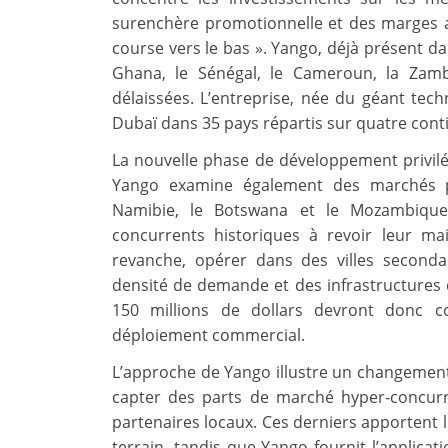
surenchère promotionnelle et des marges 
course vers le bas ». Yango, déjà présent d
Ghana, le Sénégal, le Cameroun, la Zambi
délaissées. L’entreprise, née du géant tec
Dubaï dans 35 pays répartis sur quatre cont
La nouvelle phase de développement privilégi
Yango examine également des marchés 
Namibie, le Botswana et le Mozambique. 
concurrents historiques à revoir leur mail
revanche, opérer dans des villes seconda
densité de demande et des infrastructures d
150 millions de dollars devront donc co
déploiement commercial.
L’approche de Yango illustre un changement
capter des parts de marché hyper‑concurren
partenaires locaux. Ces derniers apportent l
terrain, tandis que Yango fournit l’applicati