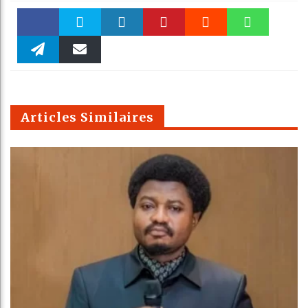
Faceboo
Twitter
linkedin
Pinteres
Reddit
WhatsAp
k
Telegra
Email
t
pt
m
Articles Similaires