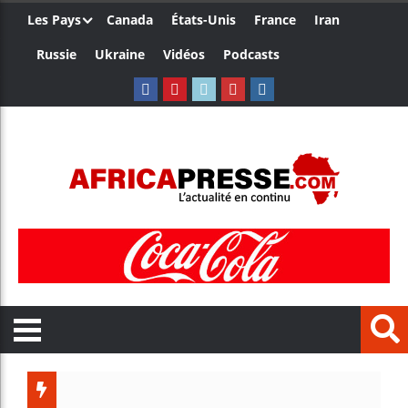
Les Pays
Canada
États-Unis
France
Iran
Russie
Ukraine
Vidéos
Podcasts
Trump n