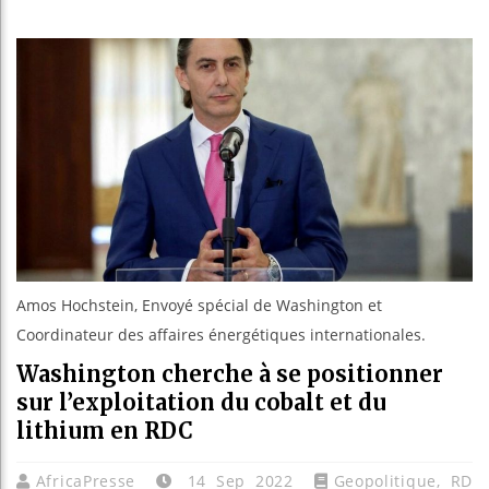
Les jeun
Guinée 
Réforme 
Bénin : 
Amos Hochstein, Envoyé spécial de Washington et
Coordinateur des affaires énergétiques internationales.
Washington cherche à se positionner
sur l’exploitation du cobalt et du
lithium en RDC
AfricaPresse
14 Sep 2022
Geopolitique
,
RD