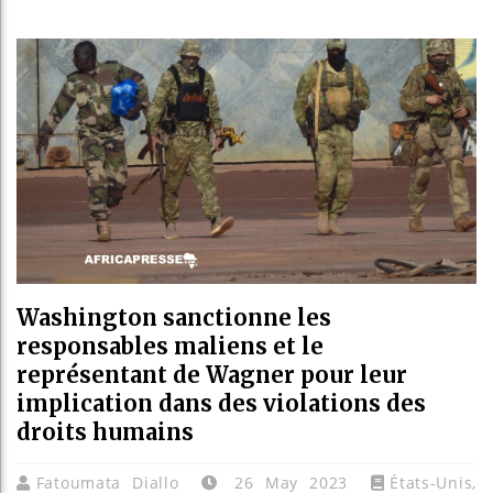
Les jeun
Guinée :
Réforme 
Bénin : 
Washington sanctionne les
responsables maliens et le
représentant de Wagner pour leur
implication dans des violations des
droits humains
Fatoumata Diallo
26 May 2023
États-Unis
,