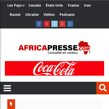
Les Pays
Canada
États-Unis
France
Iran
Russie
Ukraine
Vidéos
Podcasts
Trump n