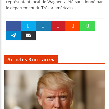
représentant local de Wagner, a été sanctionné par
le département du Trésor américain.
Faceboo
Twitter
linkedin
Pinteres
Reddit
WhatsAp
k
Telegra
Email
t
pt
m
Articles Similaires