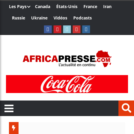
Les Pays
Canada
États-Unis
France
Iran
Russie
Ukraine
Vidéos
Podcasts
Trump n