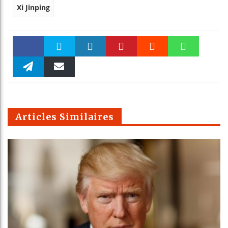
Xi Jinping
Faceboo
Twitter
linkedin
Pinteres
Reddit
WhatsAp
k
Telegra
Email
t
pt
m
Articles Similaires