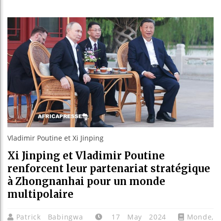
Les jeun
Guinée :
Réforme 
Bénin : 
Vladimir Poutine et Xi Jinping
Xi Jinping et Vladimir Poutine
renforcent leur partenariat stratégique
à Zhongnanhai pour un monde
multipolaire
Patrick Babingwa
17 May 2024
Monde
,