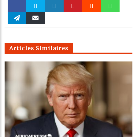
Faceboo
Twitter
linkedin
Pinteres
Reddit
WhatsAp
k
Telegra
Email
t
pt
m
Articles Similaires