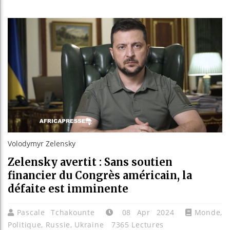
Les je
Guinée
Réforme
Bénin :
Volodymyr Zelensky
Zelensky avertit : Sans soutien
financier du Congrès américain, la
défaite est imminente
Pascale Tchakounte
08 Apr 2024
Monde
,
Politique
,
Russie
,
Ukraine
7365 Lectures