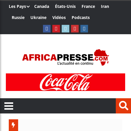
Les Pays
Canada
États-Unis
France
Iran
Russie
Ukraine
Vidéos
Podcasts
Trump 