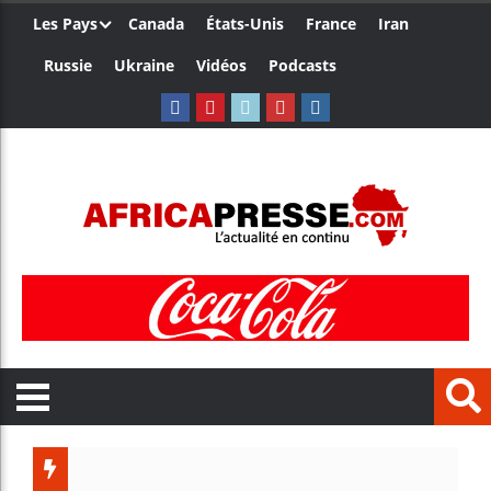
Les Pays
Canada
États-Unis
France
Iran
Russie
Ukraine
Vidéos
Podcasts
Trump nom