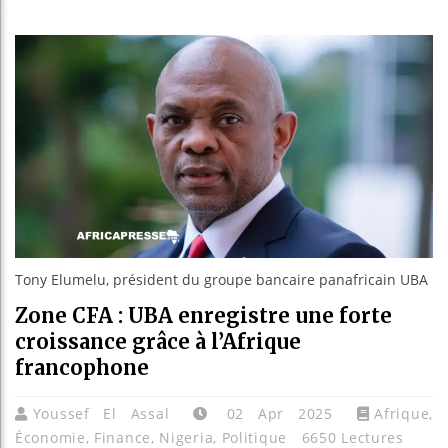
Les jeunes
Guinée : N
Réforme él
Bénin : Pa
Tony Elumelu, président du groupe bancaire panafricain UBA
Zone CFA : UBA enregistre une forte
croissance grâce à l’Afrique
francophone
Youssef El Assal
02 Apr 2025
Afrique
,
Économie
,
Finance
,
Nigeria
,
Politique
6650 Lectures