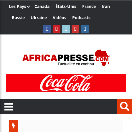
Les Pays
Canada
États-Unis
France
Iran
Russie
Ukraine
Vidéos
Podcasts
Trump nom