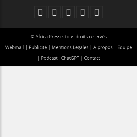
©
Africa Presse
, tous droits réservés
Webmail
|
Publicité
| Mentions Legales |
À propos
|
Équipe
|
Podcast
|
ChatGPT
|
Contact