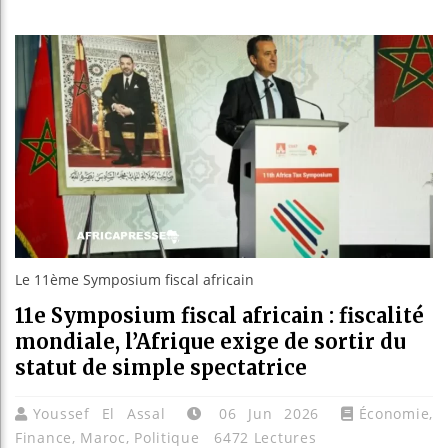
Les jeunes
Guinée : 
Réforme él
Bénin : Pa
Le 11ème Symposium fiscal africain
11e Symposium fiscal africain : fiscalité
mondiale, l’Afrique exige de sortir du
statut de simple spectatrice
Youssef El Assal
06 Jun 2026
Économie
,
Finance
,
Maroc
,
Politique
6472 Lectures