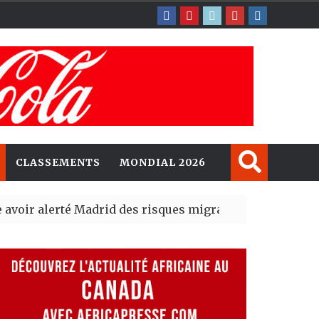
CLASSEMENTS
MONDIAL 2026
alerté Madrid des risques migratoires dès juillet
| 05 Aug
ablit un nouveau record en plantant 800,5 millions d’ar