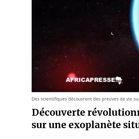
Des scientifiques découvrent des preuves de vie su
Découverte révolutionn
sur une exoplanète sit