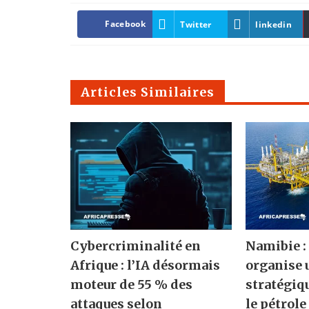
Facebook
Twitter
linkedin
Articles Similaires
Cybercriminalité en
Namibie :
Afrique : l’IA désormais
organise
moteur de 55 % des
stratégiqu
attaques selon
le pétrole