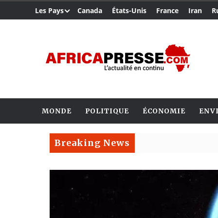
Les Pays
Canada
États-Unis
France
Iran
R
MONDE
POLITIQUE
ÉCONOMIE
ENV
Breaking News