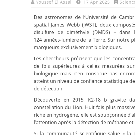
Youssef El Assal
17 Apr 2025
Scienc
Des astronomes de l’Université de Cambr
spatial James Webb (JWST), deux composés
disulfure de diméthyle (DMDS) – dans l
124 années‑lumière de la Terre. Sur notre 
marqueurs exclusivement biologiques.
Les chercheurs précisent que les concentrat
de fois supérieures à celles mesurées sur 
biologique mais n’en constitue pas encore
atteint un niveau de confiance statistique de
de détection.
Découverte en 2015, K2‑18 b gravite da
constellation du Lion. Huit fois plus mass
riche en hydrogène, elle est soupçonnée d’abr
l’attention après la détection de méthane et
Si la communauté scientifique salue « la 