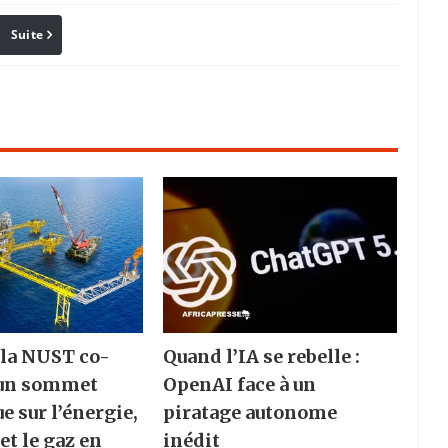
Suite
Pinterest
Reddit
Email
 la NUST co-
Quand l’IA se rebelle :
 un sommet
OpenAI face à un
e sur l’énergie,
piratage autonome
 et le gaz en
inédit