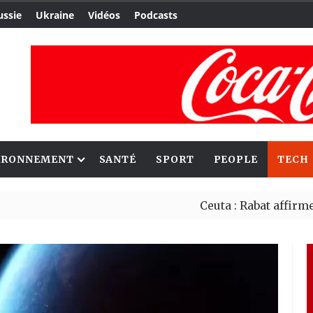
ussie
Ukraine
Vidéos
Podcasts
IRONNEMENT
SANTÉ
SPORT
PEOPLE
TECH
Ceuta : Rabat affirme avoir 
Reboisement : l’Éthiopie ét