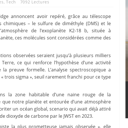
es
,
Tech
7092 Lectures
idge annoncent avoir repéré, grâce au télescope
 chimiques – le sulfure de diméthyle (DMS) et le
’atmosphère de l’exoplanète K2‑18 b, située à
planète, ces molécules sont considérées comme des
ions observées seraient jusqu’à plusieurs milliers
Terre, ce qui renforce l’hypothèse d’une activité
 la preuve formelle. L’analyse spectroscopique a
 « trois sigma », seuil rarement franchi pour ce type
ns la zone habitable d’une naine rouge de la
ive que notre planète et entourée d’une atmosphère
iter un océan global, scenario qui avait déjà attiré
 de dioxyde de carbone par le JWST en 2023.
piste la plus prometteuse jamais observée », elle