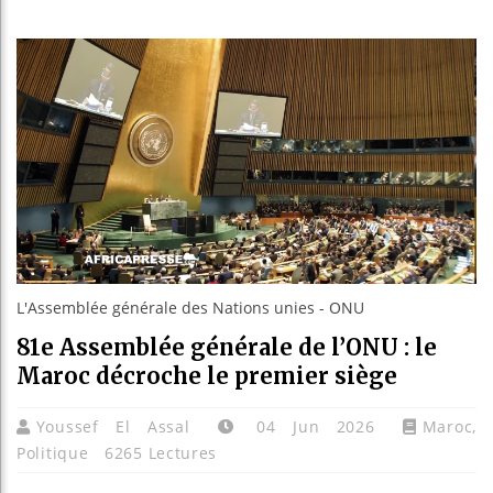
Les jeun
Guinée :
Réforme é
Bénin : 
L'Assemblée générale des Nations unies - ONU
81e Assemblée générale de l’ONU : le
Maroc décroche le premier siège
Youssef El Assal
04 Jun 2026
Maroc
,
Politique
6265 Lectures