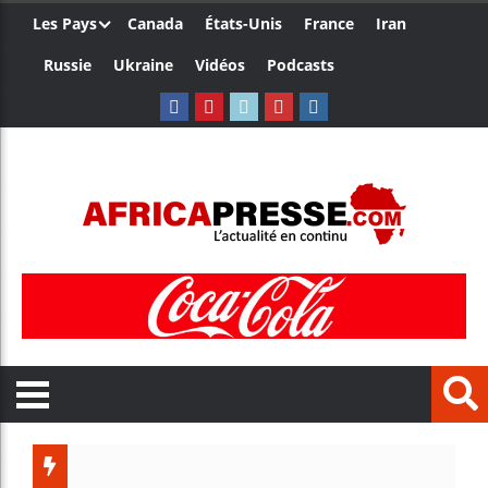
Les Pays
Canada
États-Unis
France
Iran
Russie
Ukraine
Vidéos
Podcasts
Trump no