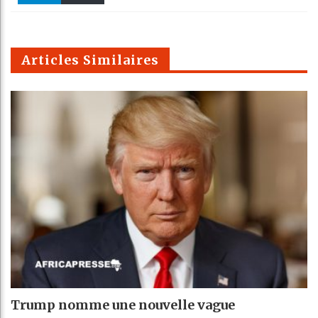
k
Telegra
Email
t
pt
m
Articles Similaires
Trump nomme une nouvelle vague