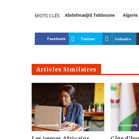
Abdelmadjid Tebboune
Algerie
MOTS CLÉS
Facebook
Twitter
linkedin
Articles Similaires
Les jeunes Africains
Côte d’Ivo