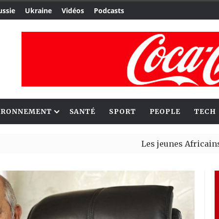
ussie
Ukraine
Vidéos
Podcasts
IRONNEMENT
SANTÉ
SPORT
PEOPLE
TECH
Les jeunes Africains retrouve
Aliko Dangote et Mark Carney