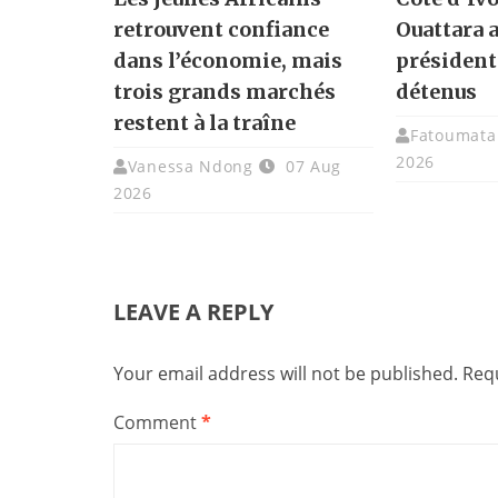
retrouvent confiance
Ouattara 
dans l’économie, mais
présidenti
trois grands marchés
détenus
restent à la traîne
Fatoumata 
2026
Vanessa Ndong
07 Aug
2026
LEAVE A REPLY
Your email address will not be published.
Requ
Comment
*