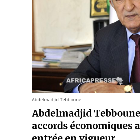
Abdelmadjid Tebboune
Abdelmadjid Tebboune
accords économiques av
entrée en vigueur