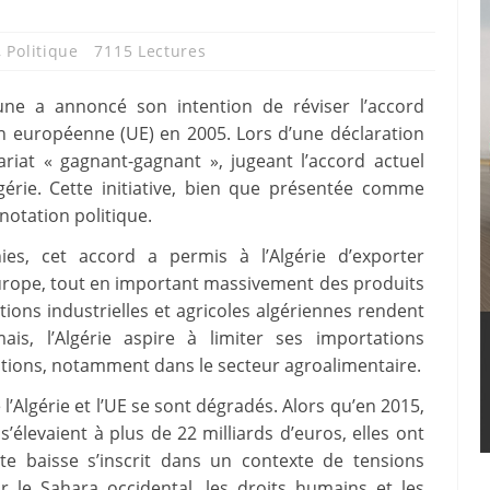
,
Politique
7115 Lectures
une a annoncé son intention de réviser l’accord
n européenne (UE) en 2005. Lors d’une déclaration
nariat « gagnant-gagnant », jugeant l’accord actuel
gérie. Cette initiative, bien que présentée comme
otation politique.
es, cet accord a permis à l’Algérie d’exporter
Europe, tout en important massivement des produits
ions industrielles et agricoles algériennes rendent
is, l’Algérie aspire à limiter ses importations
tions, notamment dans le secteur agroalimentaire.
’Algérie et l’UE se sont dégradés. Alors qu’en 2015,
’élevaient à plus de 22 milliards d’euros, elles ont
te baisse s’inscrit dans un contexte de tensions
 le Sahara occidental, les droits humains et les