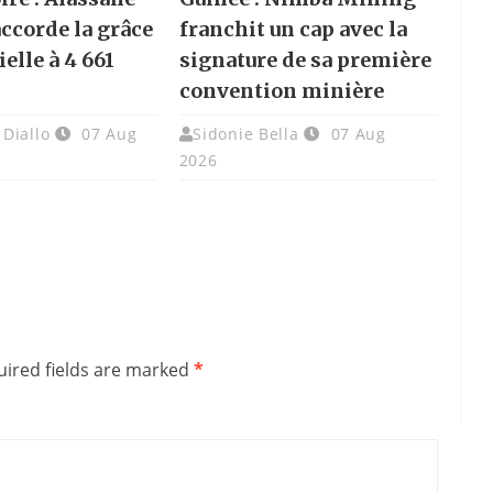
accorde la grâce
franchit un cap avec la
elle à 4 661
signature de sa première
convention minière
Diallo
07 Aug
Sidonie Bella
07 Aug
2026
ired fields are marked
*