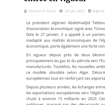
Youssef El Assal
28 Jan 2025
Algérie
Le président algérien Abdelmadjid Tebbo
d’association économique signé avec l’Unio
faite le 27 janvier, il a appelé à un parte
inadapté aux réalités économiques de l’Al
économique, porte également une forte conn
En vigueur depuis près de deux décenni
principalement du gaz et du pétrole vers l’
manufacturés. Toutefois, les nouvelles ambit
ce modèle obsolète selon Alger. Désorma
européennes tout en renforçant ses exporta
Depuis plusieurs années, les échanges entre l
les exportations européennes vers l’Algérie s
chuté à environ 15 milliards en 2023. Cet
politiques, marqué par des désaccords sur