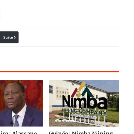
Suite
Pinterest
Reddit
Email
ire : Alassane
Guinée : Nimba Mining