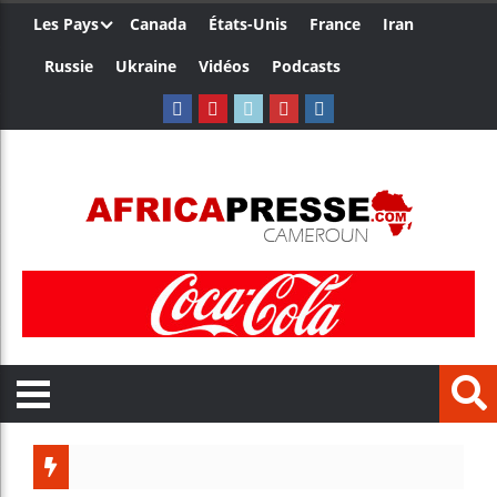
Les Pays
Canada
États-Unis
France
Iran
Russie
Ukraine
Vidéos
Podcasts
Le Camer