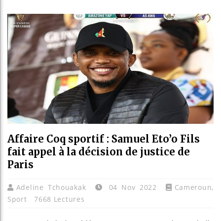
Bassirou
Côte d’I
Tunisie 
Ceuta : 
Affaire Coq sportif : Samuel Eto’o Fils
fait appel à la décision de justice de
Paris
Adeline Tchouakak
04 Nov 2022
Cameroun
,
Sport
7668 Lectures