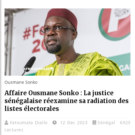
Guiné
Réform
Bénin 
Aliko
Ousmane Sonko
Affaire Ousmane Sonko : La justice
sénégalaise réexamine sa radiation des
listes électorales
Fatoumata Diallo
12 Dec 2023
Sénégal
6923
Lectures