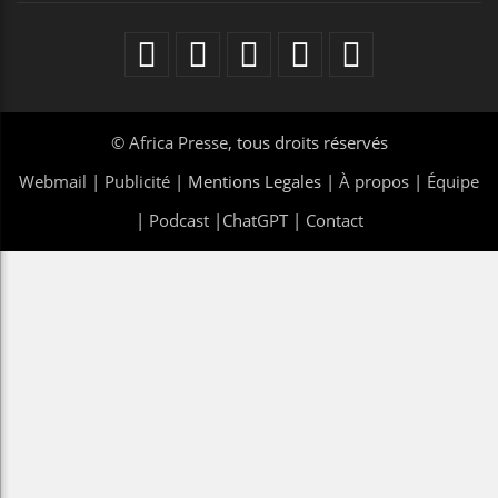
©
Africa Presse
, tous droits réservés
Webmail
|
Publicité
| Mentions Legales |
À propos
|
Équipe
|
Podcast
|
ChatGPT
|
Contact