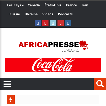
Les Pays
Canada
États-Unis
France
Iran
Russie
Ukraine
Vidéos
Podcasts
Les j