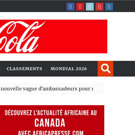
CLASSEMENTS
MONDIAL 2026
ague d’ambassadeurs pour renforcer la présence amér
sident du tout premier Sénat issu de la réforme constit