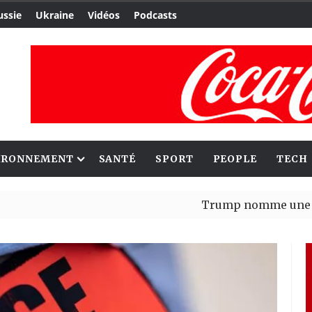
ussie
Ukraine
Vidéos
Podcasts
IRONNEMENT
SANTÉ
SPORT
PEOPLE
TECH
Trump nomme une nouvelle v
Bénin : Patrice Talon élu pré