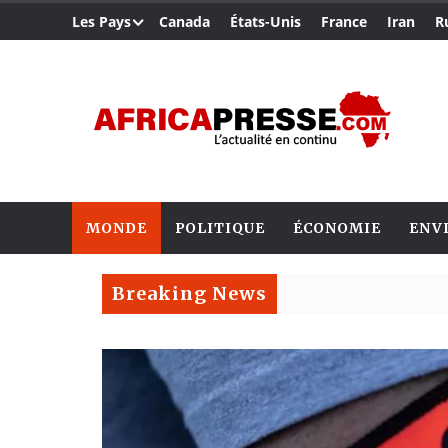
Les Pays
Canada
États-Unis
France
Iran
R
MONDE
POLITIQUE
ÉCONOMIE
ENV
Breaking News