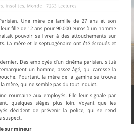
rs
,
Insolites
,
Monde
7263 Lectures
 Parisien. Une mère de famille de 27 ans et son
eur fille de 12 ans pour 90.000 euros à un homme
haitait pouvoir se livrer à des attouchements sur
ts. La mère et le septuagénaire ont été écroués et
 dernier. Des employés d’un cinéma parisien, situé
 remarquent un homme, assez âgé, qui caresse la
a bouche. Pourtant, la mère de la gamine se trouve
la mère, qui ne semble pas du tout inquiet.
ine roumaine aux employés. Elle leur signale par
ent, quelques sièges plus loin. Voyant que les
yés décident de prévenir la police, qui se rend
e suspect.
le sur mineur