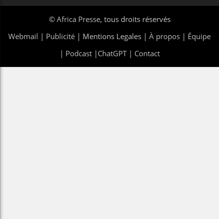
©
Africa Presse
, tous droits réservés
Webmail
|
Publicité
| Mentions Legales |
À propos
|
Équipe
|
Podcast
|
ChatGPT
|
Contact