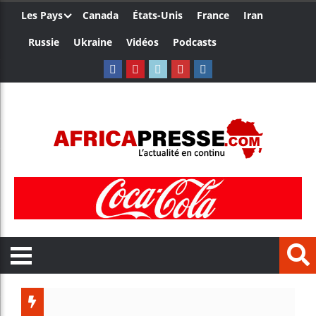
Les Pays
Canada
États-Unis
France
Iran
Russie
Ukraine
Vidéos
Podcasts
Le Cameroun et 