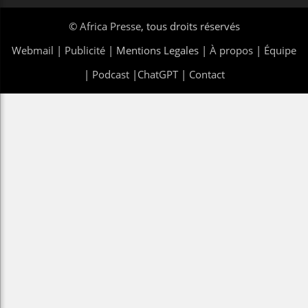
©
Africa Presse
, tous droits réservés
Webmail
|
Publicité
| Mentions Legales |
À propos
|
Équipe
|
Podcast
|
ChatGPT
|
Contact