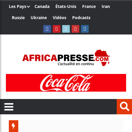
Les Pays
Canada
États-Unis
France
Iran
Russie
Ukraine
Vidéos
Podcasts
Côte d’