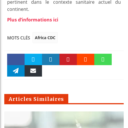
pertinent dans le contexte sanitaire actuel du
continent.
Plus d’informations ici
Africa CDC
MOTS CLÉS
Faceboo
Twitter
linkedin
Pinteres
Reddit
WhatsAp
k
Telegra
Email
t
pt
m
Articles Similaires