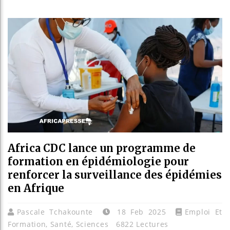
Réforme
Bénin :
Aliko D
Africa CDC lance un programme de
formation en épidémiologie pour
renforcer la surveillance des épidémies
en Afrique
Pascale Tchakounte
18 Feb 2025
Emploi Et
Formation
,
Santé
,
Sciences
6822 Lectures